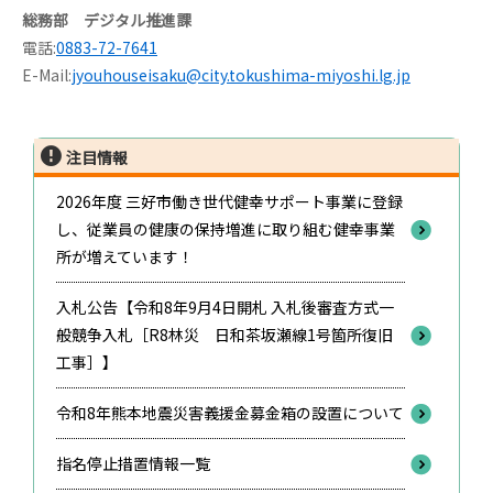
総務部 デジタル推進課
電話:
0883-72-7641
E-Mail:
jyouhouseisaku@city.tokushima-miyoshi.lg.jp
注目情報
2026年度 三好市働き世代健幸サポート事業に登録
し、従業員の健康の保持増進に取り組む健幸事業
所が増えています！
入札公告【令和8年9月4日開札 入札後審査方式一
般競争入札［R8林災 日和茶坂瀬線1号箇所復旧
工事］】
令和8年熊本地震災害義援金募金箱の設置について
指名停止措置情報一覧