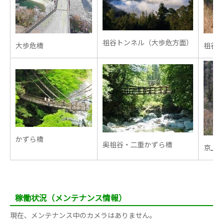
祖谷トンネル（大歩危方面）
大歩危橋
祖谷
かずら橋
奥祖谷・二重かずら橋
京上
稼働状況（メンテナンス情報）
現在、メンテナンス中のカメラはありません。