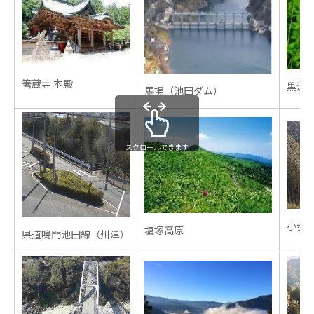
箸蔵寺 本殿
黒沢
馬場（池田ダム）
スクロールできます
小歩
塩塚高原
県道鳴門池田線（州津）