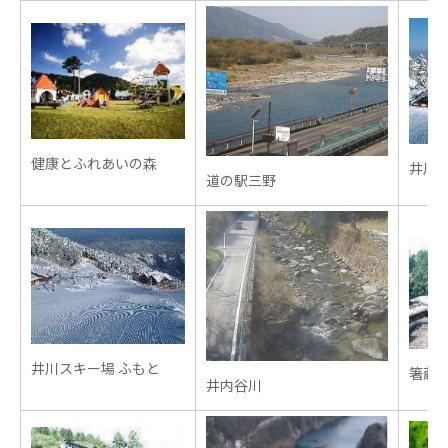
健康とふれあいの森
井川ス
道の駅三野
井川スキー場 ふもと
箸蔵寺
井内谷川